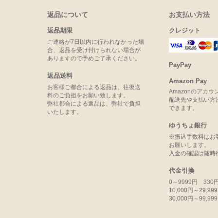
返品について
お支払い方法
返品期限
クレジット
ご連絡が7日以内に行われなかった場
合、返品を受け付けられない場合が
ありますので予めご了承ください。
PayPay
返品送料
Amazon Pay
お客様ご都合による返品は、往復送
Amazonのアカ
料のご負担をお願い致します。
配送先や支払い方
弊社都合による返品は、弊社で負担
できます。
いたします。
ゆうちょ銀行
※振込手数料はお
お願いします。
入金の確認は随時
代金引換
0～9999円 330
10,000円～29,9
30,000円～99,9