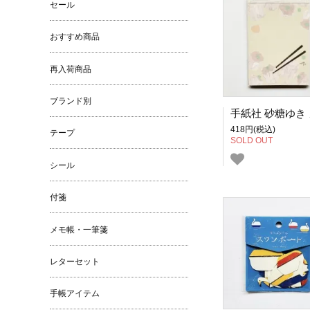
セール
おすすめ商品
再入荷商品
ブランド別
418円(税込)
テープ
SOLD OUT
シール
付箋
メモ帳・一筆箋
レターセット
手帳アイテム