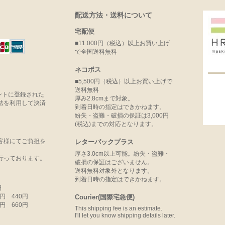
配送方法・送料について
宅配便
■11.000円（税込）以上お買い上げ
で全国送料無料
ネコポス
■5,500円（税込）以上お買い上げで
送料無料
ウントに登録された
厚み2.8cmまで対象。
法を利用して決済
到着日時の指定はできかねます。
紛失・盗難・破損の保証は3,000円
(税込)までの対応となります。
客様にてご負担を
レターパックプラス
厚さ3.0cm以上可能。紛失・盗難・
行っております。
破損の保証はございません。
送料無料対象外となります。
到着日時の指定はできかねます。
円
99円 440円
Courier(国際宅急便)
99円 660円
This shipping fee is an estimate.
I'll let you know shipping details later.