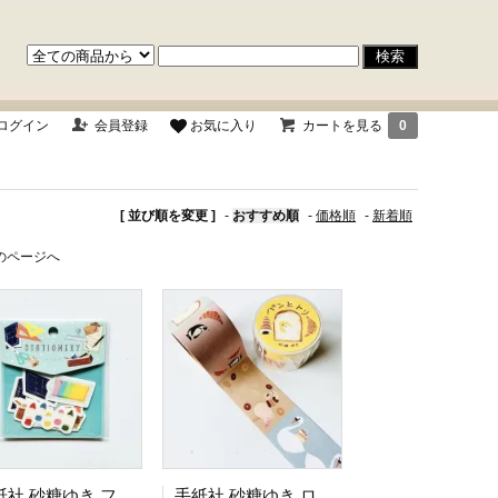
ログイン
会員登録
お気に入り
カートを見る
0
[ 並び順を変更 ]
-
おすすめ順
-
価格順
-
新着順
のページへ
手紙社 砂糖ゆき フレークシール STATIONERY
手紙社 砂糖ゆき ロール付箋 パンとトリ