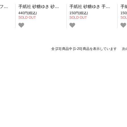
手紙社 砂糖ゆき フレークシール スワンボート
手紙社 砂糖ゆき 砂糖ゆき かどまるノート スワンボート
手紙社 砂糖ゆき 手紙社オリジナル切手 金木犀
440円(税込)
150円(税込)
15
SOLD OUT
SOLD OUT
SOL
全 [23] 商品中 [1-20] 商品を表示しています
次