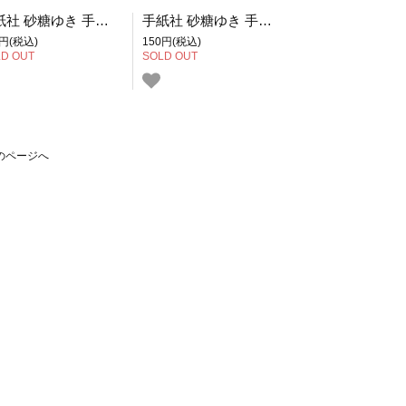
手紙社 砂糖ゆき 手紙社オリジナル切手 ユーカリプタスとかすみ草
手紙社 砂糖ゆき 手紙社オリジナル切手 いちご
0円(税込)
150円(税込)
D OUT
SOLD OUT
のページへ