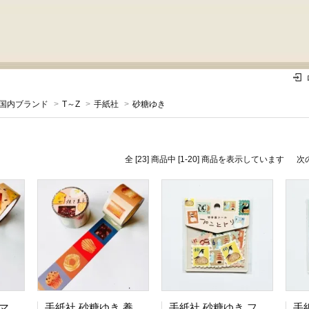
国内ブランド
>
T～Z
>
手紙社
>
砂糖ゆき
全 [23] 商品中 [1-20] 商品を表示しています
次
手紙社 砂糖ゆき マスキングテープ 大学芋
手紙社 砂糖ゆき 養生テープ 焼き菓子
手紙社 砂糖ゆき フレークシール パンとトリ