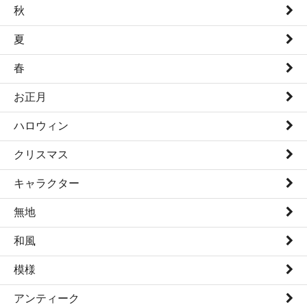
秋
夏
春
お正月
ハロウィン
クリスマス
キャラクター
無地
和風
模様
アンティーク