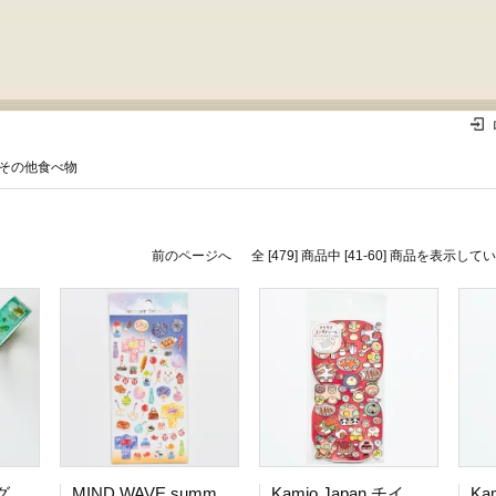
その他食べ物
前のページへ
全 [479] 商品中 [41-60] 商品を表示し
濱文様 マスキングテープ ビール日和
MIND WAVE summer selection 上質紙 縁日
Kamio Japan チイサナコンダテシール チュウカリョウリNOエンタク