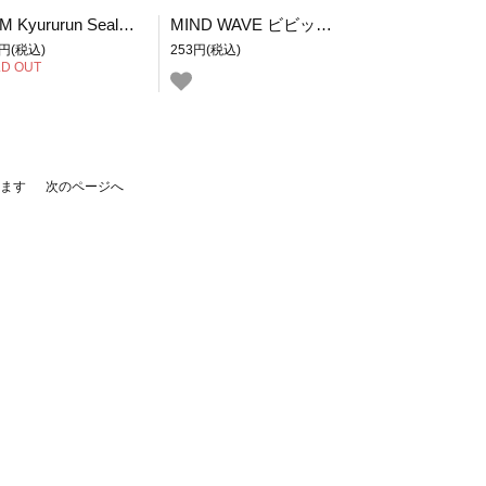
BGM Kyururun Seal お寿司
MIND WAVE ビビッといろ ステッカー よふかし
8円(税込)
253円(税込)
D OUT
ています
次のページへ