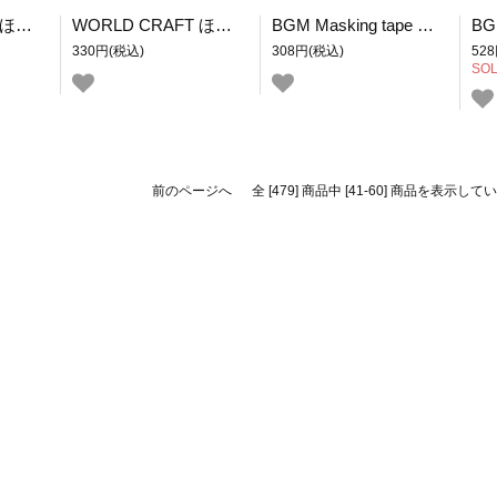
WORLD CRAFT ほほえみマスキングテープ おすし
WORLD CRAFT ほほえみマスキングテープ おにぎり
BGM Masking tape Life 箔押し 喫茶time
330円(税込)
308円(税込)
52
SOL
前のページへ
全 [479] 商品中 [41-60] 商品を表示し