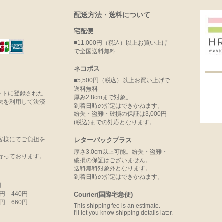
配送方法・送料について
宅配便
■11.000円（税込）以上お買い上げ
で全国送料無料
ネコポス
■5,500円（税込）以上お買い上げで
送料無料
ウントに登録された
厚み2.8cmまで対象。
法を利用して決済
到着日時の指定はできかねます。
紛失・盗難・破損の保証は3,000円
(税込)までの対応となります。
客様にてご負担を
レターパックプラス
厚さ3.0cm以上可能。紛失・盗難・
行っております。
破損の保証はございません。
送料無料対象外となります。
到着日時の指定はできかねます。
円
99円 440円
Courier(国際宅急便)
99円 660円
This shipping fee is an estimate.
I'll let you know shipping details later.