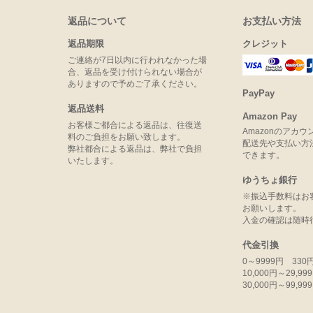
返品について
お支払い方法
返品期限
クレジット
ご連絡が7日以内に行われなかった場
合、返品を受け付けられない場合が
ありますので予めご了承ください。
PayPay
返品送料
Amazon Pay
お客様ご都合による返品は、往復送
Amazonのアカ
料のご負担をお願い致します。
配送先や支払い方
弊社都合による返品は、弊社で負担
できます。
いたします。
ゆうちょ銀行
※振込手数料はお
お願いします。
入金の確認は随時
代金引換
0～9999円 330
10,000円～29,9
30,000円～99,9