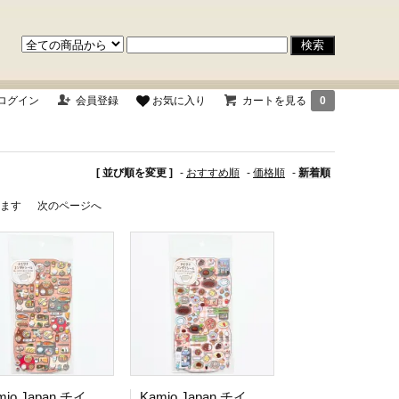
ログイン
会員登録
お気に入り
カートを見る
0
[ 並び順を変更 ]
-
おすすめ順
-
価格順
-
新着順
ています
次のページへ
Kamio Japan チイサナコンダテシール ニホンNOショクドウ
Kamio Japan チイサナコンダテシール お気に入りNOファミレス