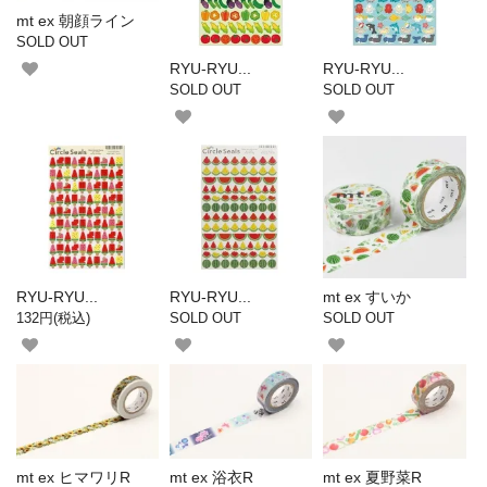
mt ex 朝顔ライン
SOLD OUT
RYU-RYU...
RYU-RYU...
SOLD OUT
SOLD OUT
RYU-RYU...
RYU-RYU...
mt ex すいか
132円(税込)
SOLD OUT
SOLD OUT
mt ex ヒマワリR
mt ex 浴衣R
mt ex 夏野菜R