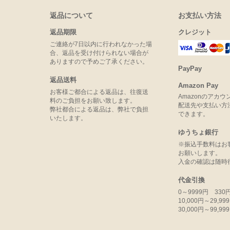
返品について
お支払い方法
返品期限
クレジット
ご連絡が7日以内に行われなかった場
合、返品を受け付けられない場合が
ありますので予めご了承ください。
PayPay
返品送料
Amazon Pay
お客様ご都合による返品は、往復送
Amazonのアカ
料のご負担をお願い致します。
配送先や支払い方
弊社都合による返品は、弊社で負担
できます。
いたします。
ゆうちょ銀行
※振込手数料はお
お願いします。
入金の確認は随時
代金引換
0～9999円 330
10,000円～29,9
30,000円～99,9