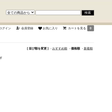
ログイン
会員登録
お気に入り
カートを見る
0
[ 並び順を変更 ]
-
おすすめ順
-
価格順
-
新着順
ます