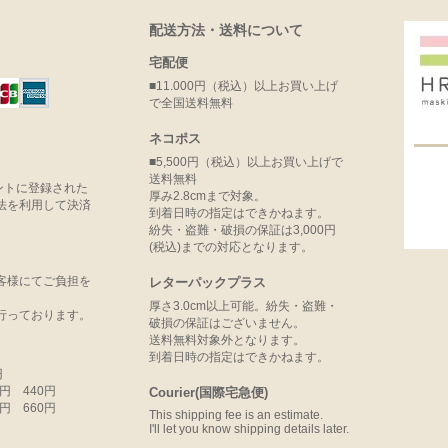
配送方法・送料について
宅配便
■11.000円（税込）以上お買い上げ
で全国送料無料
ネコポス
■5,500円（税込）以上お買い上げで
送料無料
ウントに登録された
厚み2.8cmまで対象。
法を利用して決済
到着日時の指定はできかねます。
紛失・盗難・破損の保証は3,000円
(税込)までの対応となります。
客様にてご負担を
レターパックプラス
厚さ3.0cm以上可能。紛失・盗難・
行っております。
破損の保証はございません。
送料無料対象外となります。
到着日時の指定はできかねます。
円
99円 440円
Courier(国際宅急便)
99円 660円
This shipping fee is an estimate.
I'll let you know shipping details later.