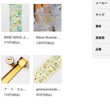
メーカー
サイズ
素材
MIND WAVE dewdrop sticker green
Meow Illustration PETロールシール Frames
原産国
275円(税込)
2,805円(税込)
品番
ア・ラ・カル堂 カステラのロール付箋
greenyeveryday PETステッカー lazy cat
715円(税込)
583円(税込)