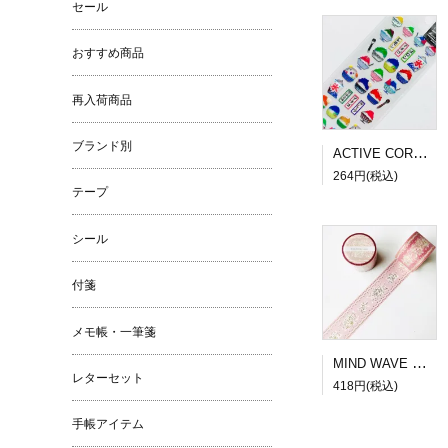
セール
おすすめ商品
再入荷商品
ブランド別
ACTIVE CORPORATION 夏柄ドロップシール かき氷
264円(税込)
テープ
シール
付箋
メモ帳・一筆箋
MIND WAVE SUGARIA tape Classy 30mm幅３
レターセット
418円(税込)
手帳アイテム