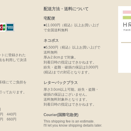
配送方法・送料について
宅配便
■11.000円（税込）以上お買い上げ
で全国送料無料
ネコポス
■5,500円（税込）以上お買い上げで
送料無料
ウントに登録された
厚み2.8cmまで対象。
法を利用して決済
到着日時の指定はできかねます。
紛失・盗難・破損の保証は3,000円
(税込)までの対応となります。
客様にてご負担を
レターパックプラス
厚さ3.0cm以上可能。紛失・盗難・
行っております。
破損の保証はございません。
送料無料対象外となります。
到着日時の指定はできかねます。
円
99円 440円
Courier(国際宅急便)
99円 660円
This shipping fee is an estimate.
I'll let you know shipping details later.