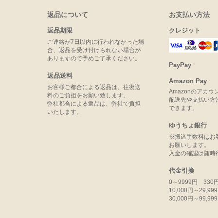
返品について
お支払い方法
返品期限
クレジット
ご連絡が7日以内に行われなかった場
合、返品を受け付けられない場合が
ありますので予めご了承ください。
PayPay
返品送料
Amazon Pay
お客様ご都合による返品は、往復送
Amazonのアカ
料のご負担をお願い致します。
配送先や支払い方
弊社都合による返品は、弊社で負担
できます。
いたします。
ゆうちょ銀行
※振込手数料はお
お願いします。
入金の確認は随時
代金引換
0～9999円 330
10,000円～29,9
30,000円～99,9