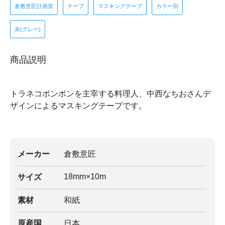
倉敷意匠計画室
テープ
マスキングテープ
カラー別
灰(グレー)
商品説明
トラネコボンボンを主宰する料理人、中西なちおさんデ
ザインによるマスキングテープです。
メーカー
倉敷意匠
18mm×10m
サイズ
素材
和紙
原産国
日本