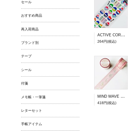
セール
おすすめ商品
再入荷商品
ACTIVE CORPORATION 夏柄ドロップシール かき氷
264円(税込)
ブランド別
テープ
シール
付箋
MIND WAVE SUGARIA tape Classy 30mm幅３
メモ帳・一筆箋
418円(税込)
レターセット
手帳アイテム