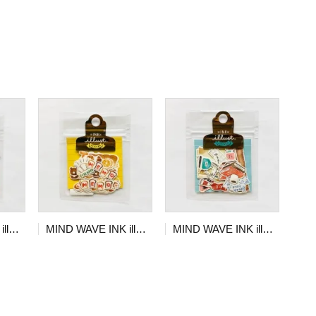
MIND WAVE INK illust STICKER sweets
MIND WAVE INK illust STICKER bread
MIND WAVE INK illust STICKER stationery