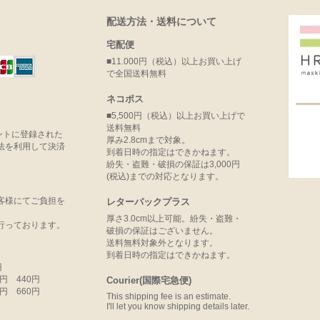
配送方法・送料について
宅配便
■11.000円（税込）以上お買い上げ
で全国送料無料
ネコポス
■5,500円（税込）以上お買い上げで
送料無料
ウントに登録された
厚み2.8cmまで対象。
法を利用して決済
到着日時の指定はできかねます。
紛失・盗難・破損の保証は3,000円
(税込)までの対応となります。
客様にてご負担を
レターパックプラス
厚さ3.0cm以上可能。紛失・盗難・
行っております。
破損の保証はございません。
送料無料対象外となります。
到着日時の指定はできかねます。
円
99円 440円
Courier(国際宅急便)
99円 660円
This shipping fee is an estimate.
I'll let you know shipping details later.