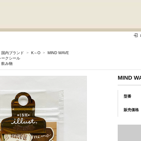
国内ブランド
>
K～O
>
MIND WAVE
レークシール
飲み物
MIND WA
型番
販売価格