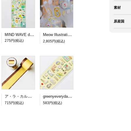
素材
原産国
MIND WAVE dewdrop sticker green
Meow Illustration PETロールシール Frames
275円(税込)
2,805円(税込)
ア・ラ・カル堂 カステラのロール付箋
greenyeveryday PETステッカー lazy cat
715円(税込)
583円(税込)