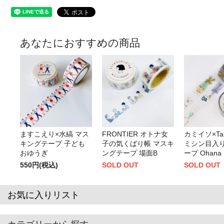
あなたにおすすめの商品
ますこえり×水縞 マス
FRONTIER オトナ女
カミイソ×Tamu
キングテープ 子ども
子の気くばり帳 マスキ
ミシン目入
おゆうぎ
ングテープ 場面B
ープ Ohana
550円(税込)
SOLD OUT
SOLD OUT
お気に入りリスト