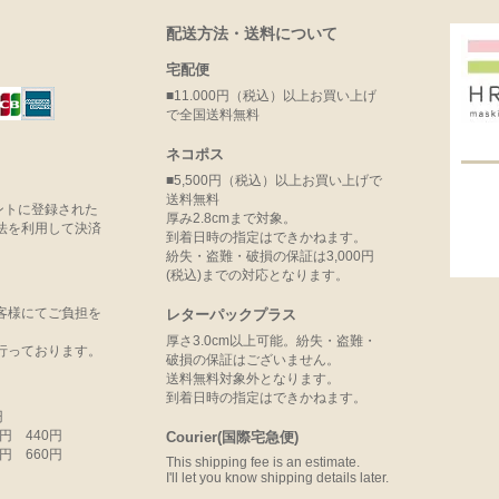
配送方法・送料について
宅配便
■11.000円（税込）以上お買い上げ
で全国送料無料
ネコポス
■5,500円（税込）以上お買い上げで
送料無料
ウントに登録された
厚み2.8cmまで対象。
法を利用して決済
到着日時の指定はできかねます。
紛失・盗難・破損の保証は3,000円
(税込)までの対応となります。
客様にてご負担を
レターパックプラス
厚さ3.0cm以上可能。紛失・盗難・
行っております。
破損の保証はございません。
送料無料対象外となります。
到着日時の指定はできかねます。
円
99円 440円
Courier(国際宅急便)
99円 660円
This shipping fee is an estimate.
I'll let you know shipping details later.