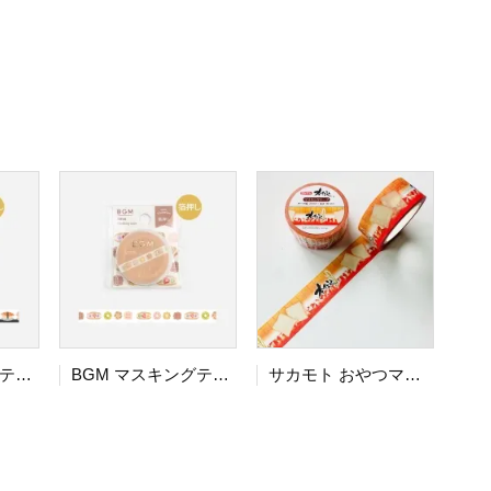
BGM マスキングテープ Life 箔押し 5mm 回転寿司
BGM マスキングテープ Life 箔押し 5mm ビスケット・デザート
サカモト おやつマーケット フジパン マスキングテープ 本仕込