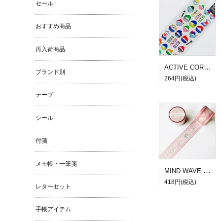
セール
おすすめ商品
再入荷商品
ACTIVE CORPORATION 夏柄ドロップシール かき氷
ブランド別
264円(税込)
テープ
シール
付箋
メモ帳・一筆箋
MIND WAVE SUGARIA tape Classy 30mm幅３
418円(税込)
レターセット
手帳アイテム