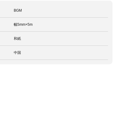
BGM
幅5mm×5m
和紙
中国