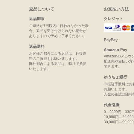
返品について
お支払い方法
返品期限
クレジット
ご連絡が7日以内に行われなかった場
合、返品を受け付けられない場合が
ありますので予めご了承ください。
PayPay
返品送料
Amazon Pay
お客様ご都合による返品は、往復送
Amazonのアカ
料のご負担をお願い致します。
配送先や支払い方
弊社都合による返品は、弊社で負担
できます。
いたします。
ゆうちょ銀行
※振込手数料はお
お願いします。
入金の確認は随時
代金引換
0～9999円 330
10,000円～29,9
30,000円～99,9