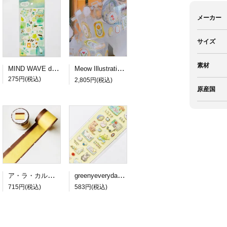
メーカー
サイズ
素材
MIND WAVE dewdrop sticker green
Meow Illustration PETロールシール Frames
275円(税込)
2,805円(税込)
原産国
ア・ラ・カル堂 カステラのロール付箋
greenyeveryday PETステッカー lazy cat
715円(税込)
583円(税込)