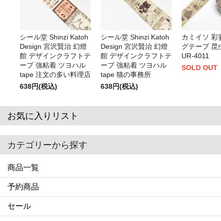
シール堂 Shinzi Katoh
シール堂 Shinzi Katoh
カミイソ 彩
Design 宮沢賢治 幻燈
Design 宮沢賢治 幻燈
グテープ 昆
館 デザインクラフトテ
館 デザインクラフトテ
UR-4011
ープ 強粘着 ツヨハル
ープ 強粘着 ツヨハル
SOLD OUT
tape 注文の多い料理店
tape 猫の事務所
638円(税込)
638円(税込)
お気に入りリスト
カテゴリーから探す
商品一覧
予約商品
セール