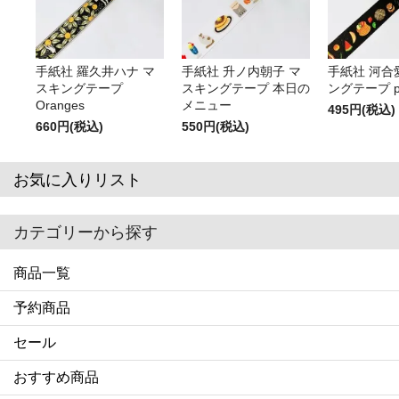
手紙社 羅久井ハナ マ
手紙社 升ノ内朝子 マ
手紙社 河合
スキングテープ
スキングテープ 本日の
ングテープ pa
Oranges
メニュー
495円(税込)
660円(税込)
550円(税込)
お気に入りリスト
カテゴリーから探す
商品一覧
予約商品
セール
おすすめ商品