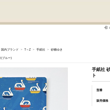
国内ブランド
>
T～Z
>
手紙社
>
砂糖ゆき
青(ブルー)
手紙社 
ト
型番
販売価格