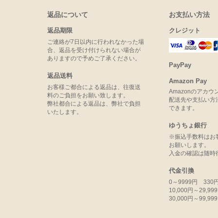
返品について
お支払い方法
返品期限
クレジット
ご連絡が7日以内に行われなかった場
合、返品を受け付けられない場合が
ありますので予めご了承ください。
PayPay
返品送料
Amazon Pay
お客様ご都合による返品は、往復送
Amazonのアカ
料のご負担をお願い致します。
配送先や支払い方
弊社都合による返品は、弊社で負担
できます。
いたします。
ゆうちょ銀行
※振込手数料はお
お願いします。
入金の確認は随時
代金引換
0～9999円 330
10,000円～29,9
30,000円～99,9