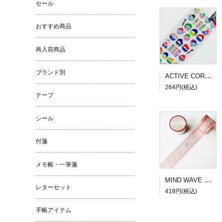
セール
おすすめ商品
再入荷商品
ブランド別
ACTIVE CORPORATION 夏柄ドロップシール かき氷
264円(税込)
テープ
シール
付箋
メモ帳・一筆箋
MIND WAVE SUGARIA tape Classy 30mm幅３
レターセット
418円(税込)
手帳アイテム