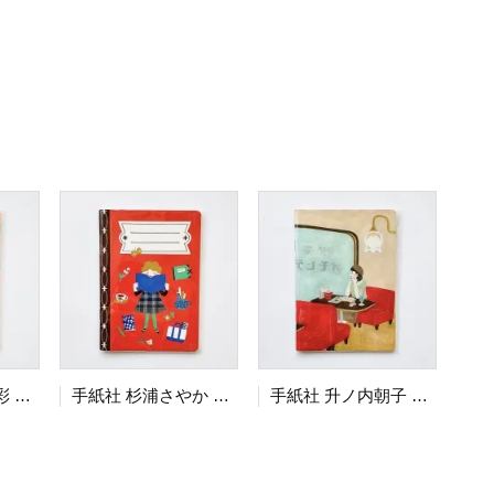
手紙社 いのうえ彩 かどまるノート Ichigo
手紙社 杉浦さやか かどまるノート たのしみノート
手紙社 升ノ内朝子 かどまるノート 喫茶オモヒデ