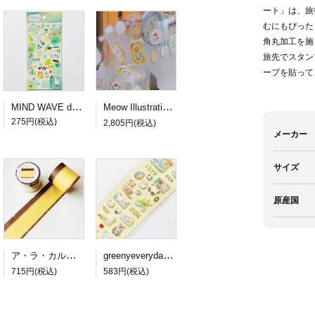
ート」は、旅
むにもぴった
角丸加工を施
旅先でスタン
ープを貼って
MIND WAVE dewdrop sticker green
Meow Illustration PETロールシール Frames
275円(税込)
2,805円(税込)
メーカー
サイズ
原産国
ア・ラ・カル堂 カステラのロール付箋
greenyeveryday PETステッカー lazy cat
715円(税込)
583円(税込)