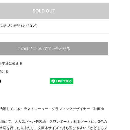
SOLD OUT
に基づく表記 (返品など)
この商品について問い合わせる
を友達に教える
続ける
活動しているイラストレーター・グラフィックデザイナー「砂糖ゆ
の紙博にて、大人気だった包装紙「スワンボート」柄をノートに。3色の
水辺を行ったり来たり。文庫本サイズで持ち運びやすい「かどまるノ