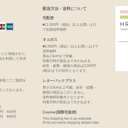
配送方法・送料について
宅配便
■11.000円（税込）以上お買い上げ
で全国送料無料
ネコポス
■5,500円（税込）以上お買い上げで
送料無料
ウントに登録された
厚み2.8cmまで対象。
法を利用して決済
到着日時の指定はできかねます。
紛失・盗難・破損の保証は3,000円
(税込)までの対応となります。
客様にてご負担を
レターパックプラス
厚さ3.0cm以上可能。紛失・盗難・
行っております。
破損の保証はございません。
送料無料対象外となります。
到着日時の指定はできかねます。
円
99円 440円
Courier(国際宅急便)
99円 660円
This shipping fee is an estimate.
I'll let you know shipping details later.