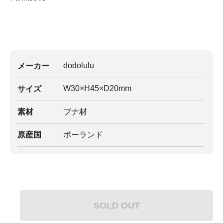
dodolulu
メーカー
W30×H45×D20mm
サイズ
素材
ブナ材
原産国
ポーランド
SOLD OUT