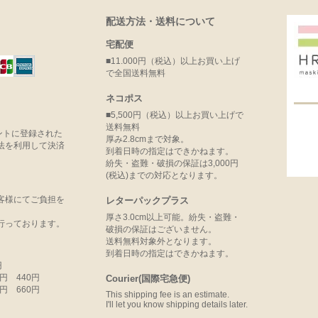
配送方法・送料について
宅配便
■11.000円（税込）以上お買い上げ
で全国送料無料
ネコポス
■5,500円（税込）以上お買い上げで
送料無料
ウントに登録された
厚み2.8cmまで対象。
法を利用して決済
到着日時の指定はできかねます。
紛失・盗難・破損の保証は3,000円
(税込)までの対応となります。
客様にてご負担を
レターパックプラス
厚さ3.0cm以上可能。紛失・盗難・
行っております。
破損の保証はございません。
送料無料対象外となります。
到着日時の指定はできかねます。
円
99円 440円
Courier(国際宅急便)
99円 660円
This shipping fee is an estimate.
I'll let you know shipping details later.