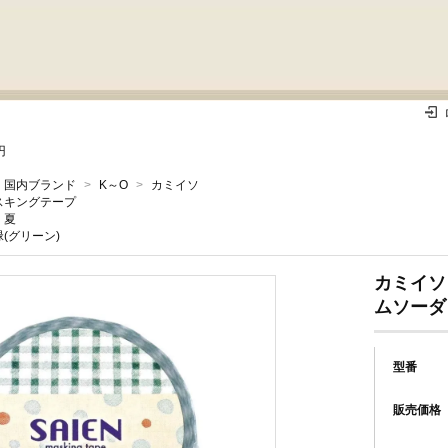
円
国内ブランド
>
K～O
>
カミイソ
スキングテープ
夏
緑(グリーン)
カミイソ
ムソーダ
型番
販売価格