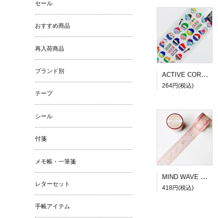
セール
おすすめ商品
再入荷商品
ブランド別
ACTIVE CORPORATION 夏柄ドロップシール かき氷
264円(税込)
テープ
シール
付箋
メモ帳・一筆箋
MIND WAVE SUGARIA tape Classy 30mm幅３
レターセット
418円(税込)
手帳アイテム