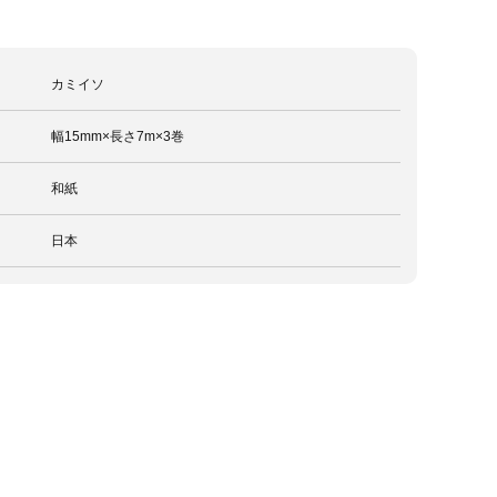
カミイソ
幅15mm×長さ7m×3巻
和紙
日本