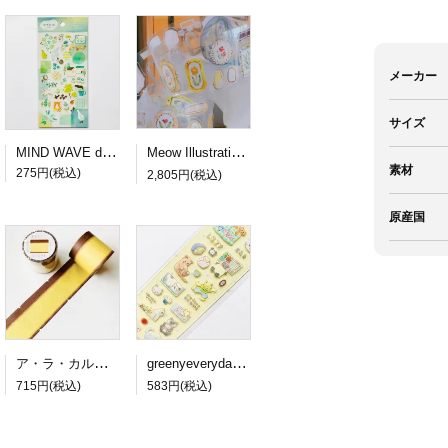
メーカー
サイズ
MIND WAVE dewdrop sticker green
Meow Illustration PETロールシール Frames
素材
275円(税込)
2,805円(税込)
原産国
ア・ラ・カル堂 カステラのロール付箋
greenyeveryday PETステッカー lazy cat
715円(税込)
583円(税込)