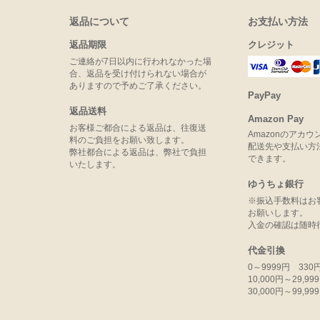
返品について
お支払い方法
返品期限
クレジット
ご連絡が7日以内に行われなかった場
合、返品を受け付けられない場合が
ありますので予めご了承ください。
PayPay
返品送料
Amazon Pay
お客様ご都合による返品は、往復送
Amazonのアカ
料のご負担をお願い致します。
配送先や支払い方
弊社都合による返品は、弊社で負担
できます。
いたします。
ゆうちょ銀行
※振込手数料はお
お願いします。
入金の確認は随時
代金引換
0～9999円 330
10,000円～29,9
30,000円～99,9