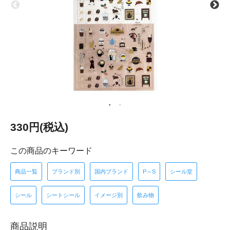
330円(税込)
この商品のキーワード
商品一覧
ブランド別
国内ブランド
P～S
シール堂
シール
シートシール
イメージ別
飲み物
商品説明