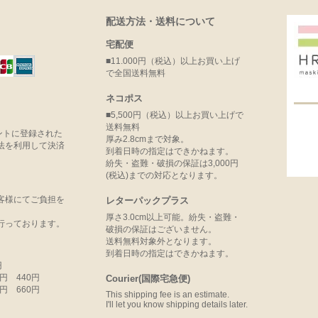
配送方法・送料について
宅配便
■11.000円（税込）以上お買い上げ
で全国送料無料
ネコポス
■5,500円（税込）以上お買い上げで
送料無料
ウントに登録された
厚み2.8cmまで対象。
法を利用して決済
到着日時の指定はできかねます。
紛失・盗難・破損の保証は3,000円
(税込)までの対応となります。
客様にてご負担を
レターパックプラス
厚さ3.0cm以上可能。紛失・盗難・
行っております。
破損の保証はございません。
送料無料対象外となります。
到着日時の指定はできかねます。
円
99円 440円
Courier(国際宅急便)
99円 660円
This shipping fee is an estimate.
I'll let you know shipping details later.