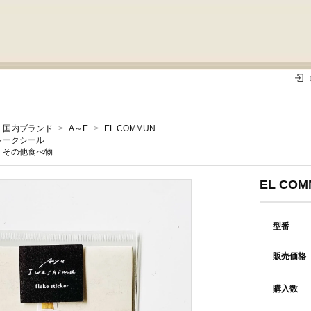
国内ブランド
>
A～E
>
EL COMMUN
レークシール
その他食べ物
EL COM
型番
販売価格
購入数