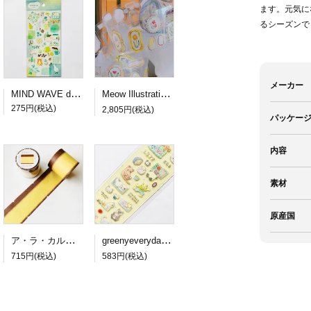
ます。元気に
るシーズンで
メーカー
MIND WAVE dewdrop sticker green
Meow Illustration PETロールシール Frames
275円(税込)
2,805円(税込)
パッケー
内容
素材
原産国
ア・ラ・カル堂 カステラのロール付箋
greenyeveryday PETステッカー lazy cat
715円(税込)
583円(税込)