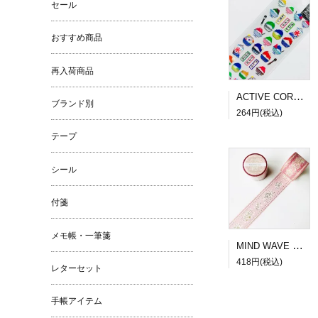
セール
おすすめ商品
再入荷商品
ACTIVE CORPORATION 夏柄ドロップシール かき氷
ブランド別
264円(税込)
テープ
シール
付箋
メモ帳・一筆箋
MIND WAVE SUGARIA tape Classy 30mm幅３
418円(税込)
レターセット
手帳アイテム