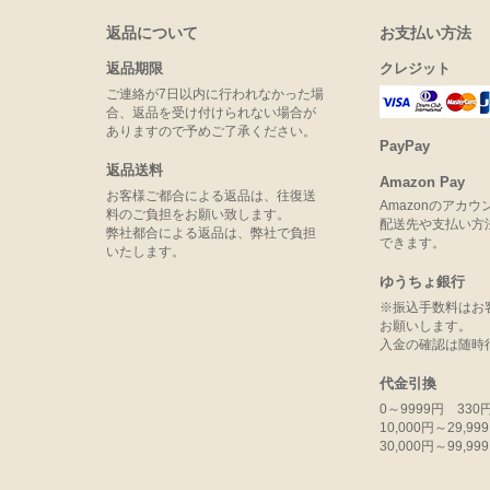
返品について
お支払い方法
返品期限
クレジット
ご連絡が7日以内に行われなかった場
合、返品を受け付けられない場合が
ありますので予めご了承ください。
PayPay
返品送料
Amazon Pay
お客様ご都合による返品は、往復送
Amazonのアカ
料のご負担をお願い致します。
配送先や支払い方
弊社都合による返品は、弊社で負担
できます。
いたします。
ゆうちょ銀行
※振込手数料はお
お願いします。
入金の確認は随時
代金引換
0～9999円 330
10,000円～29,9
30,000円～99,9