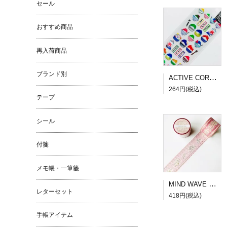
セール
おすすめ商品
再入荷商品
ブランド別
ACTIVE CORPORATION 夏柄ドロップシール かき氷
264円(税込)
テープ
シール
付箋
メモ帳・一筆箋
MIND WAVE SUGARIA tape Classy 30mm幅３
レターセット
418円(税込)
手帳アイテム