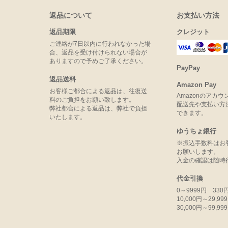
返品について
お支払い方法
返品期限
クレジット
ご連絡が7日以内に行われなかった場
合、返品を受け付けられない場合が
ありますので予めご了承ください。
PayPay
返品送料
Amazon Pay
お客様ご都合による返品は、往復送
Amazonのアカ
料のご負担をお願い致します。
配送先や支払い方
弊社都合による返品は、弊社で負担
できます。
いたします。
ゆうちょ銀行
※振込手数料はお
お願いします。
入金の確認は随時
代金引換
0～9999円 330
10,000円～29,9
30,000円～99,9