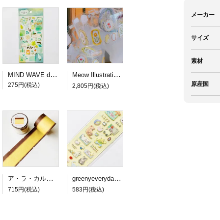
メーカー
サイズ
素材
MIND WAVE dewdrop sticker green
Meow Illustration PETロールシール Frames
原産国
275円(税込)
2,805円(税込)
ア・ラ・カル堂 カステラのロール付箋
greenyeveryday PETステッカー lazy cat
715円(税込)
583円(税込)