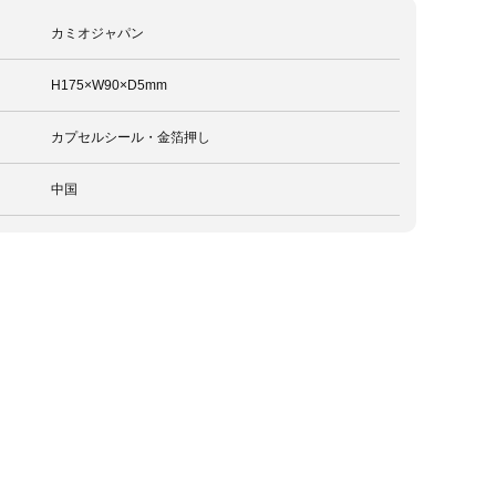
カミオジャパン
H175×W90×D5mm
カプセルシール・金箔押し
中国