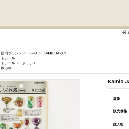
国内ブランド
>
K～O
>
KAMIO JAPAN
ートシール
ートシール
>
ぷっくり
飲み物
Kamio
型番
販売価格
購入数