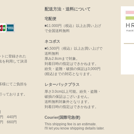
配送方法・送料について
宅配便
■11.000円（税込）以上お買い上げ
で全国送料無料
ネコポス
■5,500円（税込）以上お買い上げで
送料無料
ウントに登録された
厚み2.8cmまで対象。
法を利用して決済
到着日時の指定はできかねます。
紛失・盗難・破損の保証は3,000円
(税込)までの対応となります。
客様にてご負担を
レターパックプラス
厚さ3.0cm以上可能。紛失・盗難・
行っております。
破損の保証はございません。
送料無料対象外となります。
到着日時の指定はできかねます。
円
99円 440円
Courier(国際宅急便)
99円 660円
This shipping fee is an estimate.
I'll let you know shipping details later.