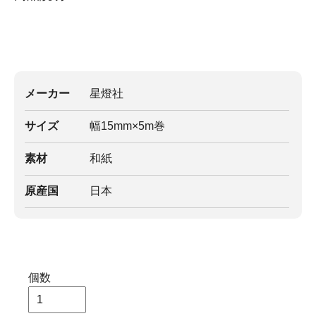
メーカー
星燈社
サイズ
幅15mm×5m巻
素材
和紙
原産国
日本
個数