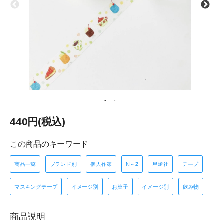
440円(税込)
この商品のキーワード
商品一覧
ブランド別
個人作家
N～Z
星燈社
テープ
マスキングテープ
イメージ別
お菓子
イメージ別
飲み物
商品説明