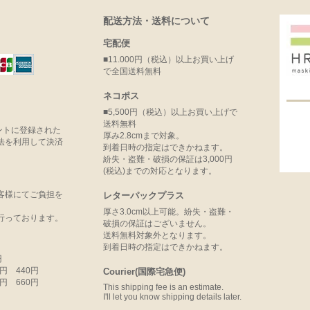
配送方法・送料について
宅配便
■11.000円（税込）以上お買い上げ
で全国送料無料
ネコポス
■5,500円（税込）以上お買い上げで
送料無料
ウントに登録された
厚み2.8cmまで対象。
法を利用して決済
到着日時の指定はできかねます。
紛失・盗難・破損の保証は3,000円
(税込)までの対応となります。
客様にてご負担を
レターパックプラス
厚さ3.0cm以上可能。紛失・盗難・
行っております。
破損の保証はございません。
送料無料対象外となります。
到着日時の指定はできかねます。
円
99円 440円
Courier(国際宅急便)
99円 660円
This shipping fee is an estimate.
I'll let you know shipping details later.