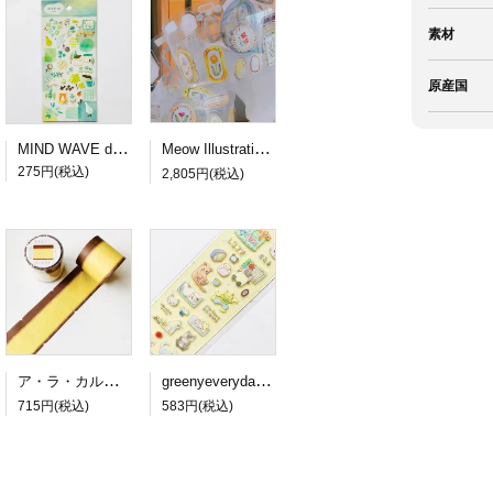
素材
原産国
MIND WAVE dewdrop sticker green
Meow Illustration PETロールシール Frames
275円(税込)
2,805円(税込)
ア・ラ・カル堂 カステラのロール付箋
greenyeveryday PETステッカー lazy cat
715円(税込)
583円(税込)