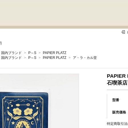
円
国内ブランド
>
P～S
>
PAPIER PLATZ
国内ブランド
>
P～S
>
PAPIER PLATZ
>
ア・ラ・カル堂
PAPIE
石喫茶店
型番
販売価格
特定商取引法