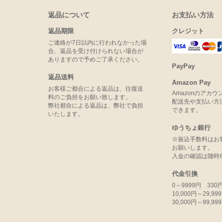
返品について
お支払い方法
返品期限
クレジット
ご連絡が7日以内に行われなかった場
合、返品を受け付けられない場合が
ありますので予めご了承ください。
PayPay
返品送料
Amazon Pay
お客様ご都合による返品は、往復送
Amazonのアカ
料のご負担をお願い致します。
配送先や支払い方
弊社都合による返品は、弊社で負担
できます。
いたします。
ゆうちょ銀行
※振込手数料はお
お願いします。
入金の確認は随時
代金引換
0～9999円 330
10,000円～29,9
30,000円～99,9