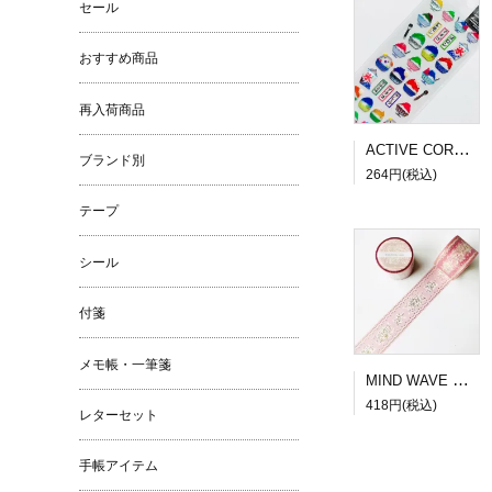
セール
おすすめ商品
再入荷商品
ACTIVE CORPORATION 夏柄ドロップシール かき氷
ブランド別
264円(税込)
テープ
シール
付箋
メモ帳・一筆箋
MIND WAVE SUGARIA tape Classy 30mm幅３
418円(税込)
レターセット
手帳アイテム