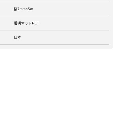
幅7mm×5ｍ
透明マットPET
日本