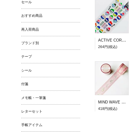
セール
おすすめ商品
再入荷商品
ACTIVE CORPORATION 夏柄ドロップシール かき氷
ブランド別
264円(税込)
テープ
シール
付箋
メモ帳・一筆箋
MIND WAVE SUGARIA tape Classy 30mm幅３
418円(税込)
レターセット
手帳アイテム