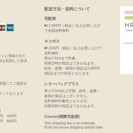
配送方法・送料について
宅配便
■11.000円（税込）以上お買い上げ
で全国送料無料
ネコポス
■5,500円（税込）以上お買い上げで
送料無料
ウントに登録された
厚み2.8cmまで対象。
法を利用して決済
到着日時の指定はできかねます。
紛失・盗難・破損の保証は3,000円
(税込)までの対応となります。
客様にてご負担を
レターパックプラス
厚さ3.0cm以上可能。紛失・盗難・
行っております。
破損の保証はございません。
送料無料対象外となります。
到着日時の指定はできかねます。
円
99円 440円
Courier(国際宅急便)
99円 660円
This shipping fee is an estimate.
I'll let you know shipping details later.