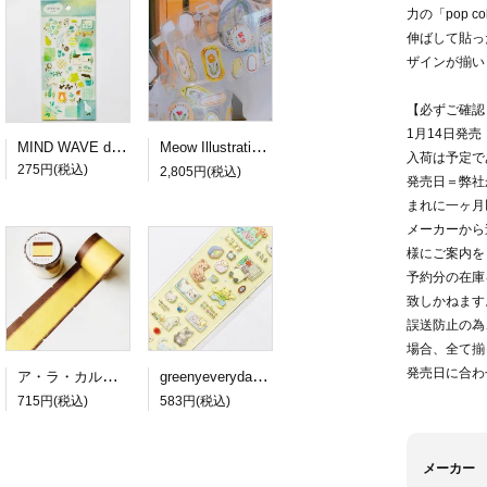
力の「pop 
伸ばして貼っ
ザインが揃い
【必ずご確認
1月14日発
MIND WAVE dewdrop sticker green
Meow Illustration PETロールシール Frames
入荷は予定で
275円(税込)
2,805円(税込)
発売日＝弊社
まれに一ヶ月
メーカーから
様にご案内を
予約分の在庫
致しかねます
誤送防止の為
場合、全て揃
発売日に合わ
ア・ラ・カル堂 カステラのロール付箋
greenyeveryday PETステッカー lazy cat
715円(税込)
583円(税込)
メーカー