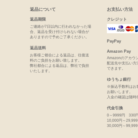
返品について
お支払い方法
返品期限
クレジット
ご連絡が7日以内に行われなかった場
合、返品を受け付けられない場合が
ありますので予めご了承ください。
PayPay
返品送料
Amazon Pay
お客様ご都合による返品は、往復送
Amazonのアカ
料のご負担をお願い致します。
配送先や支払い方
弊社都合による返品は、弊社で負担
できます。
いたします。
ゆうちょ銀行
※振込手数料はお
お願いします。
入金の確認は随時
代金引換
0～9999円 330
10,000円～29,9
30,000円～99,9