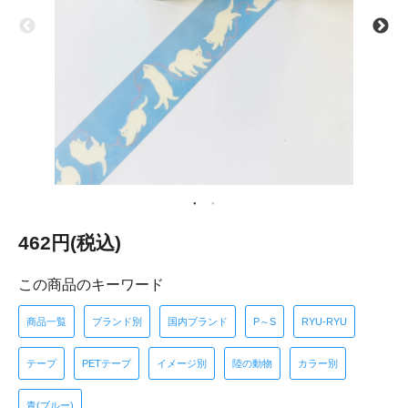
462円(税込)
この商品のキーワード
商品一覧
ブランド別
国内ブランド
P～S
RYU-RYU
テープ
PETテープ
イメージ別
陸の動物
カラー別
青(ブルー)