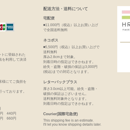
配送方法・送料について
宅配便
■11.000円（税込）以上お買い上げ
で全国送料無料
ネコポス
■5,500円（税込）以上お買い上げで
送料無料
ウントに登録された
厚み2.8cmまで対象。
法を利用して決済
到着日時の指定はできかねます。
紛失・盗難・破損の保証は3,000円
(税込)までの対応となります。
客様にてご負担を
レターパックプラス
厚さ3.0cm以上可能。紛失・盗難・
行っております。
破損の保証はございません。
送料無料対象外となります。
到着日時の指定はできかねます。
円
99円 440円
Courier(国際宅急便)
99円 660円
This shipping fee is an estimate.
I'll let you know shipping details later.