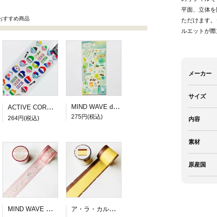
平面、立体を
おすすめ商品
ただけます。
ルエットが際
メーカー
サイズ
MIND WAVE dewdrop sticker green
ACTIVE CORPORATION 夏柄ドロップシール かき氷
275円(税込)
264円(税込)
内容
素材
原産国
MIND WAVE SUGARIA tape Classy 30mm幅３
ア・ラ・カル堂 カステラのロール付箋