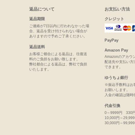
返品について
お支払い方法
返品期限
クレジット
ご連絡が7日以内に行われなかった場
合、返品を受け付けられない場合が
ありますので予めご了承ください。
PayPay
返品送料
Amazon Pay
お客様ご都合による返品は、往復送
Amazonのアカ
料のご負担をお願い致します。
配送先や支払い方
弊社都合による返品は、弊社で負担
できます。
いたします。
ゆうちょ銀行
※振込手数料はお
お願いします。
入金の確認は随時
代金引換
0～9999円 330
10,000円～29,9
30,000円～99,9