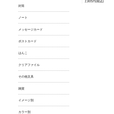
2,805円(税込)
封筒
ノート
メッセージカード
ポストカード
はんこ
クリアファイル
その他文具
雑貨
イメージ別
カラー別