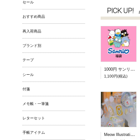
セール
PICK UP!
おすすめ商品
再入荷商品
ブランド別
テープ
1000円 サンリオ福袋
シール
1,100円(税込)
付箋
メモ帳・一筆箋
レターセット
手帳アイテム
Meow Illustration PETロールシール Frames