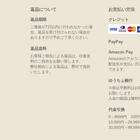
返品について
お支払い方法
返品期限
クレジット
ご連絡が7日以内に行われなかった場
合、返品を受け付けられない場合が
ありますので予めご了承ください。
PayPay
返品送料
Amazon Pay
お客様ご都合による返品は、往復送
Amazonのアカ
料のご負担をお願い致します。
配送先や支払い方
弊社都合による返品は、弊社で負担
できます。
いたします。
ゆうちょ銀行
※振込手数料はお
お願いします。
入金の確認は随時
代金引換
0～9999円 330
10,000円～29,9
30,000円～99,9