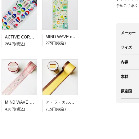
予めご了承く
メーカー
MIND WAVE dewdrop sticker green
ACTIVE CORPORATION 夏柄ドロップシール かき氷
275円(税込)
264円(税込)
サイズ
内容
素材
原産国
MIND WAVE SUGARIA tape Classy 30mm幅３
ア・ラ・カル堂 カステラのロール付箋
418円(税込)
715円(税込)