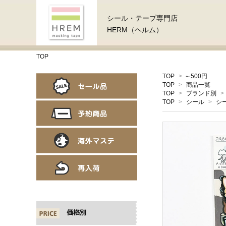
シール・テープ専門店
HERM（ヘルム）
TOP
TOP
>
～500円
TOP
>
商品一覧
TOP
>
ブランド別
>
TOP
>
シール
>
シ
価格別