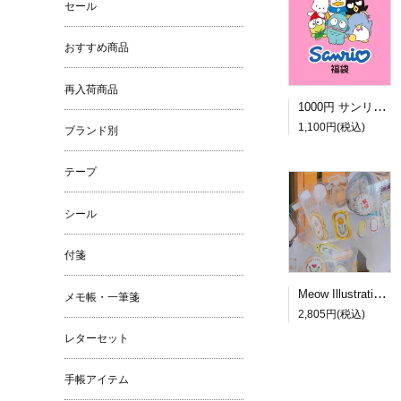
セール
おすすめ商品
再入荷商品
1000円 サンリオ福袋
1,100円(税込)
ブランド別
テープ
シール
付箋
Meow Illustration PETロールシール Frames
メモ帳・一筆箋
2,805円(税込)
レターセット
手帳アイテム