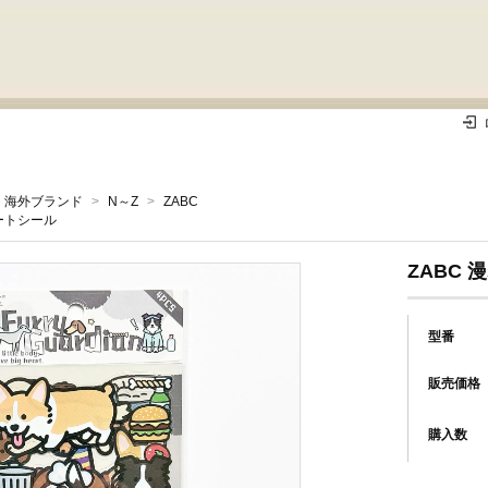
海外ブランド
>
N～Z
>
ZABC
ートシール
ZABC
型番
販売価格
購入数