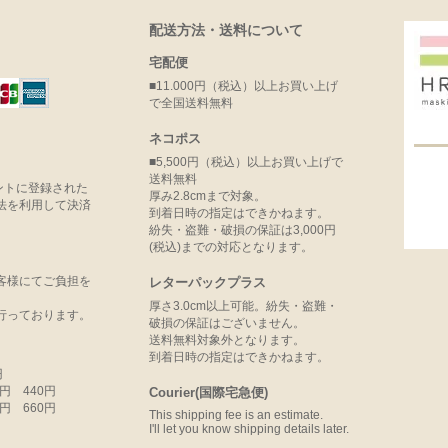
配送方法・送料について
宅配便
■11.000円（税込）以上お買い上げ
で全国送料無料
ネコポス
■5,500円（税込）以上お買い上げで
送料無料
ウントに登録された
厚み2.8cmまで対象。
法を利用して決済
到着日時の指定はできかねます。
紛失・盗難・破損の保証は3,000円
(税込)までの対応となります。
客様にてご負担を
レターパックプラス
厚さ3.0cm以上可能。紛失・盗難・
行っております。
破損の保証はございません。
送料無料対象外となります。
到着日時の指定はできかねます。
円
99円 440円
Courier(国際宅急便)
99円 660円
This shipping fee is an estimate.
I'll let you know shipping details later.