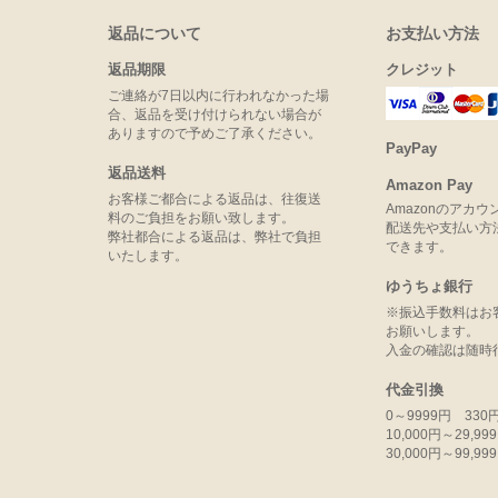
返品について
お支払い方法
返品期限
クレジット
ご連絡が7日以内に行われなかった場
合、返品を受け付けられない場合が
ありますので予めご了承ください。
PayPay
返品送料
Amazon Pay
お客様ご都合による返品は、往復送
Amazonのアカ
料のご負担をお願い致します。
配送先や支払い方
弊社都合による返品は、弊社で負担
できます。
いたします。
ゆうちょ銀行
※振込手数料はお
お願いします。
入金の確認は随時
代金引換
0～9999円 330
10,000円～29,9
30,000円～99,9