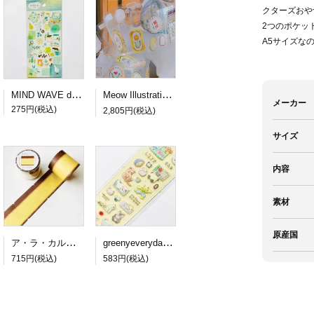
クターズおや
2つのポケッ
A5サイズな
MIND WAVE dewdrop sticker green
Meow Illustration PETロールシール Frames
メーカー
275円(税込)
2,805円(税込)
サイズ
内容
素材
原産国
ア・ラ・カル堂 カステラのロール付箋
greenyeveryday PETステッカー lazy cat
715円(税込)
583円(税込)