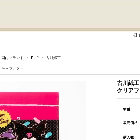
国内ブランド
>
F～J
>
古川紙工
ル
キャラクター
古川紙工
クリアフ
型番
販売価格
購入数