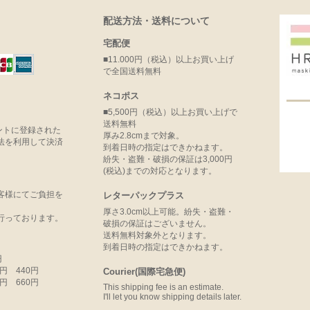
配送方法・送料について
宅配便
■11.000円（税込）以上お買い上げ
で全国送料無料
ネコポス
■5,500円（税込）以上お買い上げで
送料無料
ウントに登録された
厚み2.8cmまで対象。
法を利用して決済
到着日時の指定はできかねます。
紛失・盗難・破損の保証は3,000円
(税込)までの対応となります。
客様にてご負担を
レターパックプラス
厚さ3.0cm以上可能。紛失・盗難・
行っております。
破損の保証はございません。
送料無料対象外となります。
到着日時の指定はできかねます。
円
99円 440円
Courier(国際宅急便)
99円 660円
This shipping fee is an estimate.
I'll let you know shipping details later.