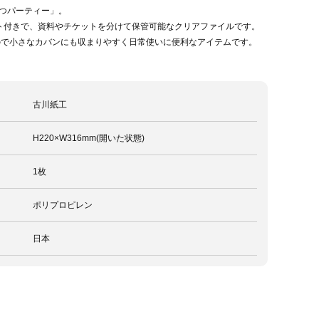
つパーティー」。
ト付きで、資料やチケットを分けて保管可能なクリアファイルです。
ので小さなカバンにも収まりやすく日常使いに便利なアイテムです。
古川紙工
H220×W316mm(開いた状態)
1枚
ポリプロピレン
日本