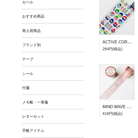
セール
おすすめ商品
再入荷商品
ACTIVE CORPORATION 夏柄ドロップシール かき氷
ブランド別
264円(税込)
テープ
シール
付箋
メモ帳・一筆箋
MIND WAVE SUGARIA tape Classy 30mm幅３
418円(税込)
レターセット
手帳アイテム