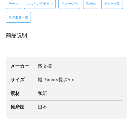
テープ
マスキングテープ
イメージ別
飲み物
イメージ別
その他食べ物
商品説明
メーカー
濱文様
サイズ
幅15mm×長さ5m
素材
和紙
原産国
日本