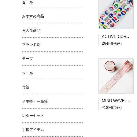
セール
おすすめ商品
再入荷商品
ACTIVE CORPORATION 夏柄ドロップシール かき氷
264円(税込)
ブランド別
テープ
シール
付箋
MIND WAVE SUGARIA tape Classy 30mm幅３
メモ帳・一筆箋
418円(税込)
レターセット
手帳アイテム