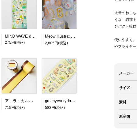
大量のねこち
うな「猫猫キ
ンパクト抜群
MIND WAVE dewdrop sticker green
Meow Illustration PETロールシール Frames
使いやすく、
275円(税込)
2,805円(税込)
やフライヤー
メーカー
サイズ
ア・ラ・カル堂 カステラのロール付箋
greenyeveryday PETステッカー lazy cat
素材
715円(税込)
583円(税込)
原産国