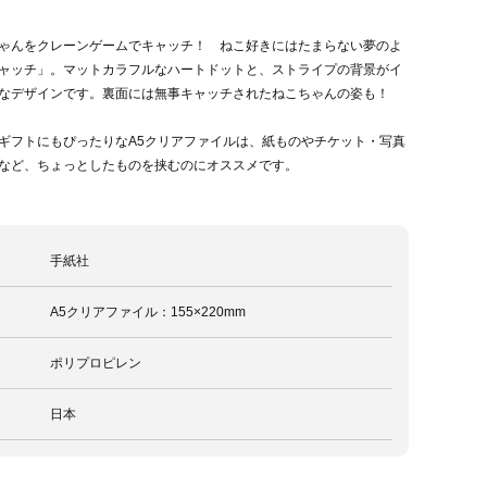
ゃんをクレーンゲームでキャッチ！ ねこ好きにはたまらない夢のよ
ャッチ」。マットカラフルなハートドットと、ストライプの背景がイ
なデザインです。裏面には無事キャッチされたねこちゃんの姿も！
ギフトにもぴったりなA5クリアファイルは、紙ものやチケット・写真
など、ちょっとしたものを挟むのにオススメです。
手紙社
A5クリアファイル：155×220mm
ポリプロピレン
日本