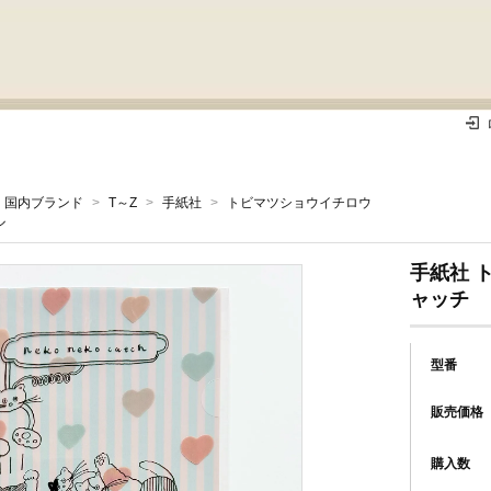
国内ブランド
>
T～Z
>
手紙社
>
トビマツショウイチロウ
ル
手紙社 
ャッチ
型番
販売価格
購入数