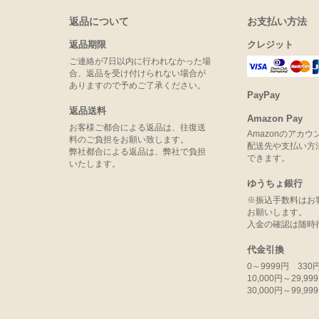
返品について
お支払い方法
返品期限
クレジット
ご連絡が7日以内に行われなかった場
合、返品を受け付けられない場合が
ありますので予めご了承ください。
PayPay
返品送料
Amazon Pay
お客様ご都合による返品は、往復送
Amazonのアカ
料のご負担をお願い致します。
配送先や支払い方
弊社都合による返品は、弊社で負担
できます。
いたします。
ゆうちょ銀行
※振込手数料はお
お願いします。
入金の確認は随時
代金引換
0～9999円 330
10,000円～29,9
30,000円～99,9