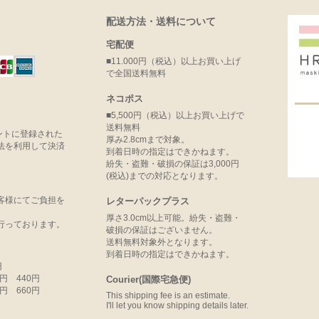
配送方法・送料について
宅配便
■11.000円（税込）以上お買い上げ
で全国送料無料
ネコポス
■5,500円（税込）以上お買い上げで
送料無料
ウントに登録された
厚み2.8cmまで対象。
法を利用して決済
到着日時の指定はできかねます。
紛失・盗難・破損の保証は3,000円
(税込)までの対応となります。
客様にてご負担を
レターパックプラス
厚さ3.0cm以上可能。紛失・盗難・
行っております。
破損の保証はございません。
送料無料対象外となります。
到着日時の指定はできかねます。
円
99円 440円
Courier(国際宅急便)
99円 660円
This shipping fee is an estimate.
I'll let you know shipping details later.