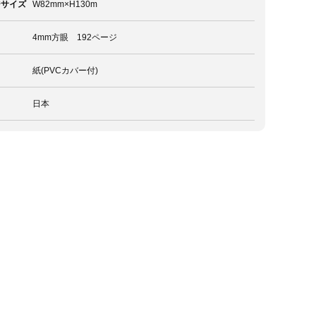
ジサイズ
W82mm×H130m
4mm方眼 192ページ
紙(PVCカバー付)
日本