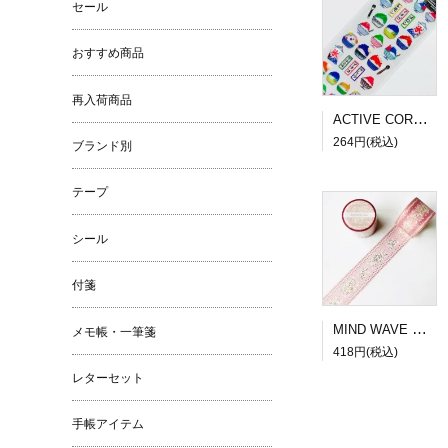
セール
おすすめ商品
再入荷商品
ACTIVE CORPORATION 夏柄ドロップシール かき氷
264円(税込)
ブランド別
テープ
シール
付箋
MIND WAVE SUGARIA tape Classy 30mm幅３
メモ帳・一筆箋
418円(税込)
レターセット
手帳アイテム