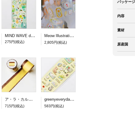
パッケー
内容
素材
MIND WAVE dewdrop sticker green
Meow Illustration PETロールシール Frames
275円(税込)
2,805円(税込)
原産国
ア・ラ・カル堂 カステラのロール付箋
greenyeveryday PETステッカー lazy cat
715円(税込)
583円(税込)