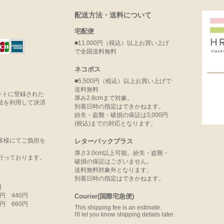
配送方法・送料について
宅配便
■11.000円（税込）以上お買い上げ
で全国送料無料
ネコポス
■5,500円（税込）以上お買い上げで
送料無料
ウントに登録された
厚み2.8cmまで対象。
法を利用して決済
到着日時の指定はできかねます。
紛失・盗難・破損の保証は3,000円
(税込)までの対応となります。
客様にてご負担を
レターパックプラス
厚さ3.0cm以上可能。紛失・盗難・
行っております。
破損の保証はございません。
送料無料対象外となります。
到着日時の指定はできかねます。
円
99円 440円
Courier(国際宅急便)
99円 660円
This shipping fee is an estimate.
I'll let you know shipping details later.