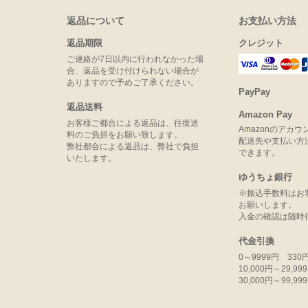
返品について
お支払い方法
返品期限
クレジット
ご連絡が7日以内に行われなかった場
合、返品を受け付けられない場合が
ありますので予めご了承ください。
PayPay
返品送料
Amazon Pay
お客様ご都合による返品は、往復送
Amazonのアカ
料のご負担をお願い致します。
配送先や支払い方
弊社都合による返品は、弊社で負担
できます。
いたします。
ゆうちょ銀行
※振込手数料はお
お願いします。
入金の確認は随時
代金引換
0～9999円 330
10,000円～29,9
30,000円～99,9