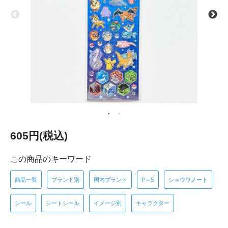
605円(税込)
この商品のキーワード
商品一覧
ブランド別
国内ブランド
P～S
ショウワノート
シール
シートシール
イメージ別
キャラクター