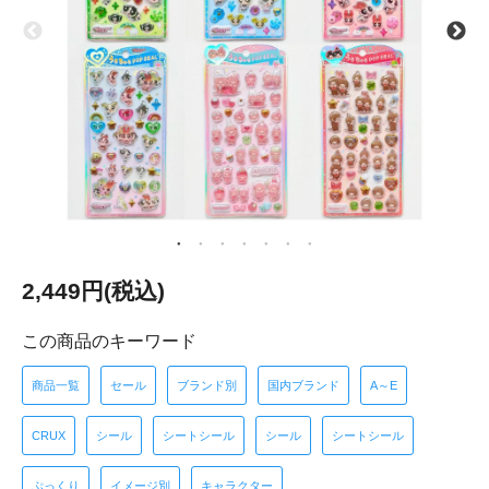
2,449円(税込)
この商品のキーワード
商品一覧
セール
ブランド別
国内ブランド
A～E
CRUX
シール
シートシール
シール
シートシール
ぷっくり
イメージ別
キャラクター