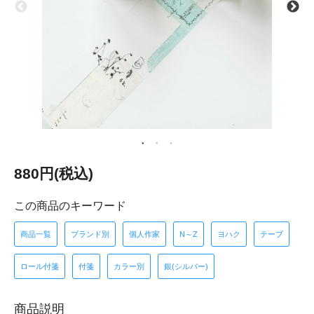
880円(税込)
この商品のキーワード
商品一覧
ブランド別
個人作家
N～Z
ヨハク
テープ
ロール付箋
付箋
カラー別
銀(シルバー)
商品説明