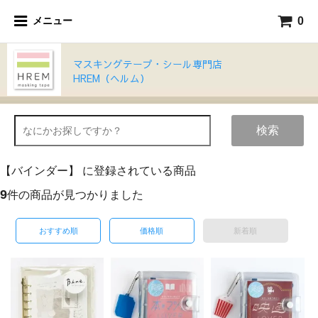
0
メニュー
マスキングテープ・シール専門店
HREM（ヘルム）
検索
【バインダー】 に登録されている商品
9
件の商品が見つかりました
おすすめ順
価格順
新着順