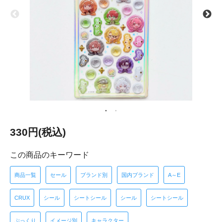
330円(税込)
この商品のキーワード
商品一覧
セール
ブランド別
国内ブランド
A～E
CRUX
シール
シートシール
シール
シートシール
ぷっくり
イメージ別
キャラクター