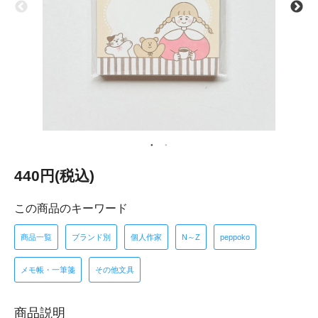
440円(税込)
この商品のキーワード
商品一覧
ブランド別
個人作家
N～Z
peppoko
メモ帳・一筆箋
その他文具
商品説明